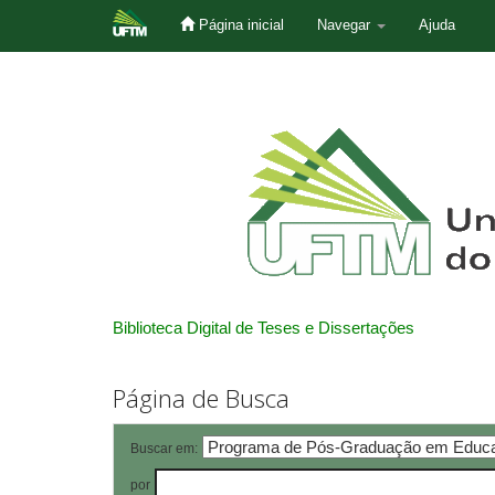
Página inicial
Navegar
Ajuda
Skip
navigation
Biblioteca Digital de Teses e Dissertações
Página de Busca
Buscar em:
por