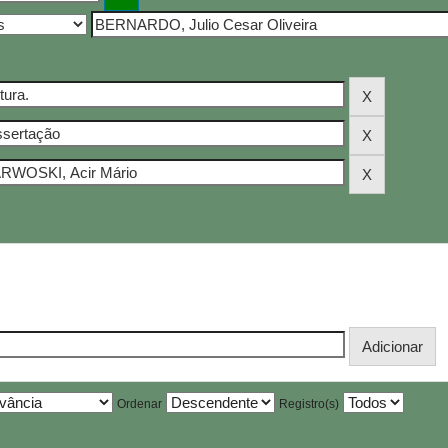
Ordenar
Registro(s)