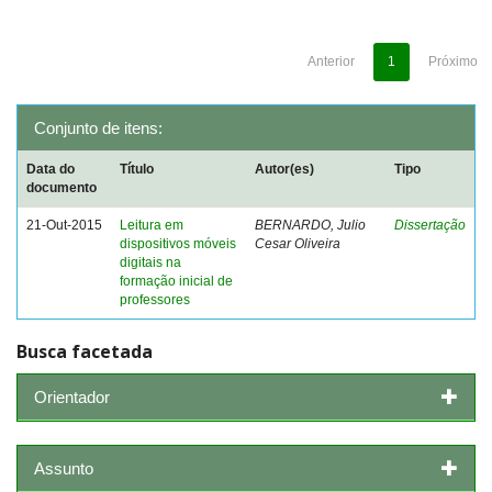
Anterior
1
Próximo
Conjunto de itens:
Data do
Título
Autor(es)
Tipo
documento
21-Out-2015
Leitura em
BERNARDO, Julio
Dissertação
dispositivos móveis
Cesar Oliveira
digitais na
formação inicial de
professores
Busca facetada
Orientador
Assunto