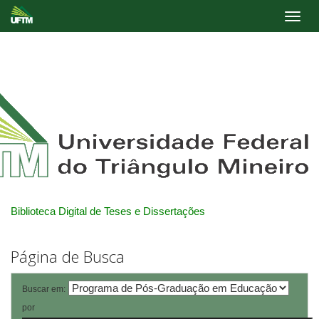
Skip
navigation
Biblioteca Digital de Teses e Dissertações
Página de Busca
Buscar em:
por