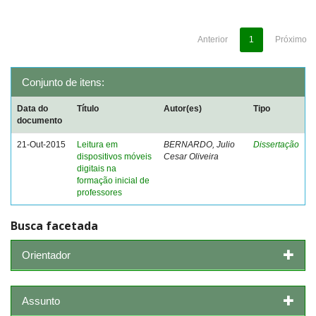
Anterior
1
Próximo
Conjunto de itens:
Data do
Título
Autor(es)
Tipo
documento
21-Out-2015
Leitura em
BERNARDO, Julio
Dissertação
dispositivos móveis
Cesar Oliveira
digitais na
formação inicial de
professores
Busca facetada
Orientador
Assunto