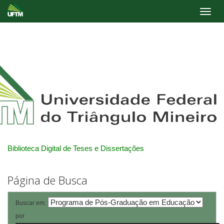
Skip
navigation
Biblioteca Digital de Teses e Dissertações
Página de Busca
Buscar em:
por