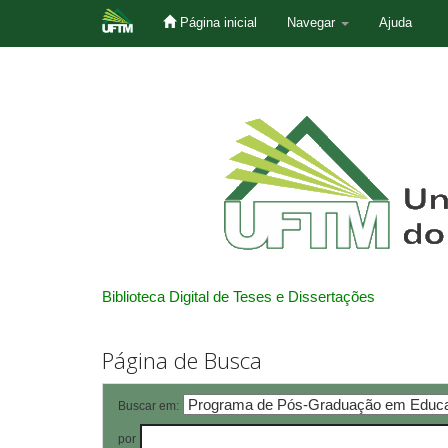
Página inicial
Navegar
Ajuda
Skip
navigation
Biblioteca Digital de Teses e Dissertações
Página de Busca
Buscar em:
por