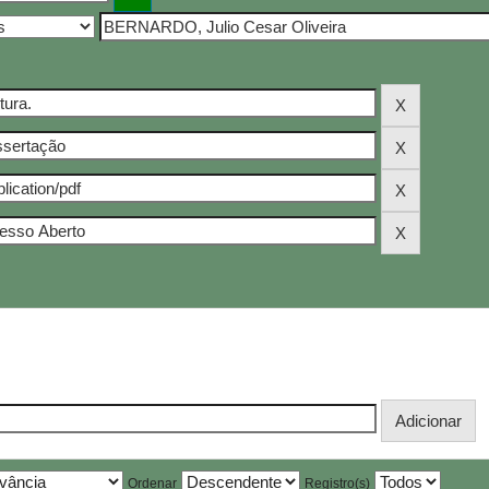
Ordenar
Registro(s)