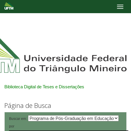
Skip
navigation
Biblioteca Digital de Teses e Dissertações
Página de Busca
Buscar em:
por