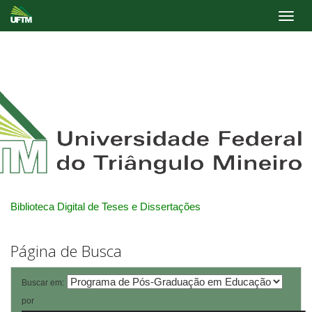
Skip
navigation
Biblioteca Digital de Teses e Dissertações
Página de Busca
Buscar em:
por