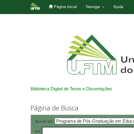
Página inicial
Navegar
Ajuda
Skip
navigation
Biblioteca Digital de Teses e Dissertações
Página de Busca
Buscar em:
por