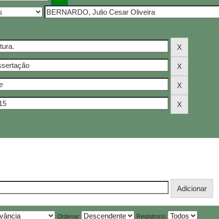
Ordenar
Registro(s)