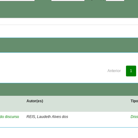
Anterior
1
Autor(es)
Tip
 do discurso
REIS, Laudeth Alves dos
Diss