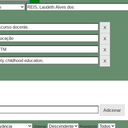
Ordenar
Registro(s)