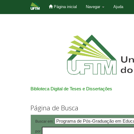
Página inicial
Navegar
Ajuda
Skip
navigation
Biblioteca Digital de Teses e Dissertações
Página de Busca
Buscar em:
por