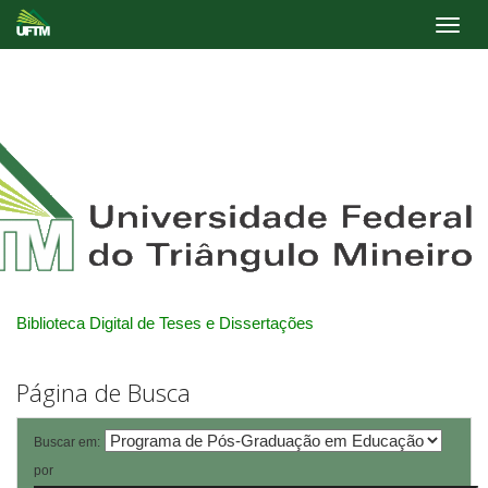
Skip
navigation
Biblioteca Digital de Teses e Dissertações
Página de Busca
Buscar em:
por