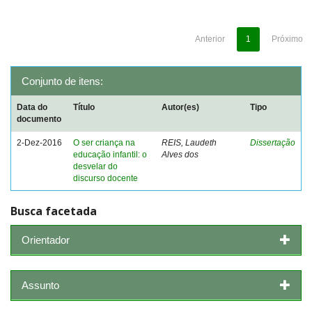
Anterior
1
Próximo
Conjunto de itens:
Data do
Título
Autor(es)
Tipo
documento
2-Dez-2016
O ser criança na
REIS, Laudeth
Dissertação
educação infantil: o
Alves dos
desvelar do
discurso docente
Busca facetada
Orientador
Assunto