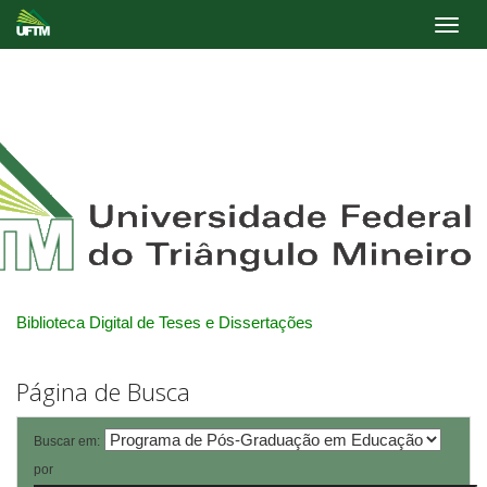
Skip
navigation
Biblioteca Digital de Teses e Dissertações
Página de Busca
Buscar em:
por