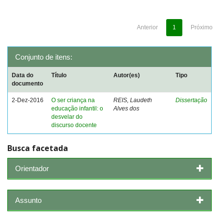
Anterior
1
Próximo
Conjunto de itens:
Data do
Título
Autor(es)
Tipo
documento
2-Dez-2016
O ser criança na
REIS, Laudeth
Dissertação
educação infantil: o
Alves dos
desvelar do
discurso docente
Busca facetada
Orientador
Assunto