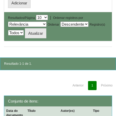
|
Resultados/Página
Ordenar registros por
Ordenar
Registro(s)
Resultado 1-1 de 1.
Anterior
1
Próximo
Conjunto de itens:
Data do
Título
Autor(es)
Tipo
documento