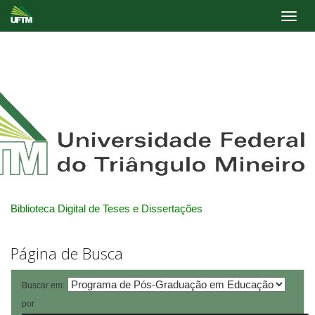
Skip
navigation
Biblioteca Digital de Teses e Dissertações
Página de Busca
Buscar em:
por