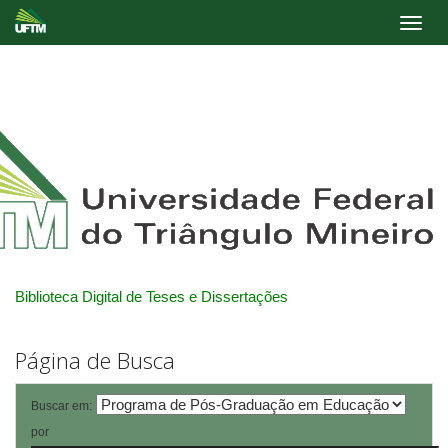
Skip
navigation
Biblioteca Digital de Teses e Dissertações
Página de Busca
Buscar em:
por