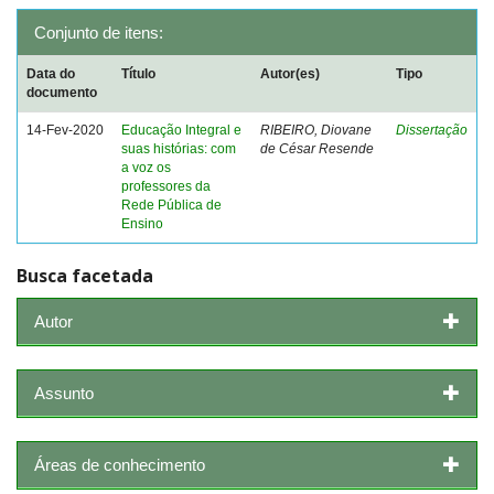
Conjunto de itens:
Data do
Título
Autor(es)
Tipo
documento
14-Fev-2020
Educação Integral e
RIBEIRO, Diovane
Dissertação
suas histórias: com
de César Resende
a voz os
professores da
Rede Pública de
Ensino
Busca facetada
Autor
Assunto
Áreas de conhecimento