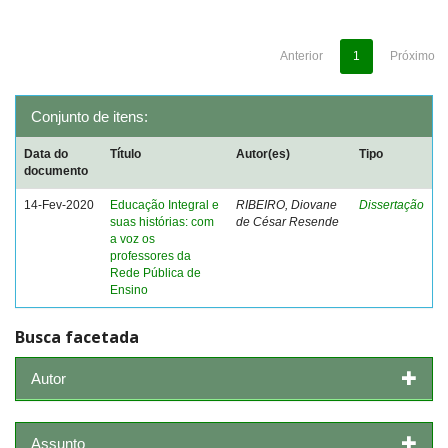
Anterior
1
Próximo
Conjunto de itens:
Data do
Título
Autor(es)
Tipo
documento
14-Fev-2020
Educação Integral e
RIBEIRO, Diovane
Dissertação
suas histórias: com
de César Resende
a voz os
professores da
Rede Pública de
Ensino
Busca facetada
Autor
Assunto