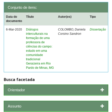
Conjunto de itens:
Data do
Título
Autor(es)
Tipo
documento
6-Mar-2020
Diálogos
COLOMBO, Daniela
Dissertação
interculturais na
Corsino Sandron
formação de uma
professora de
ciências do campo:
estudo em uma
comunidade
tradicional
Geraizeira em Rio
Pardo de Minas, MG
Busca facetada
Orientador
Assunto