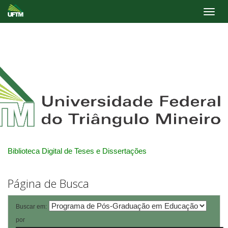
Skip
navigation
Biblioteca Digital de Teses e Dissertações
Página de Busca
Buscar em:
por