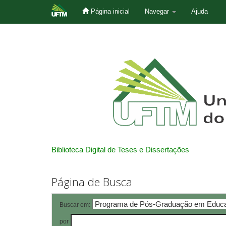
Página inicial
Navegar
Ajuda
Skip
navigation
Biblioteca Digital de Teses e Dissertações
Página de Busca
Buscar em:
por