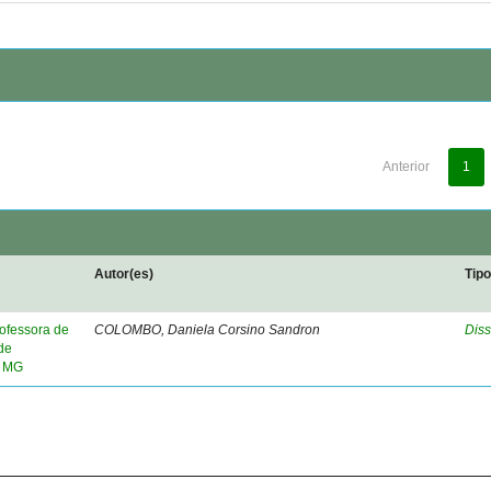
Anterior
1
Autor(es)
Tip
rofessora de
COLOMBO, Daniela Corsino Sandron
Diss
de
, MG