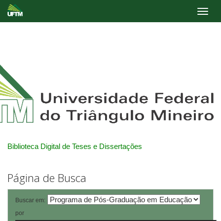
Skip
navigation
Biblioteca Digital de Teses e Dissertações
Página de Busca
Buscar em:
por