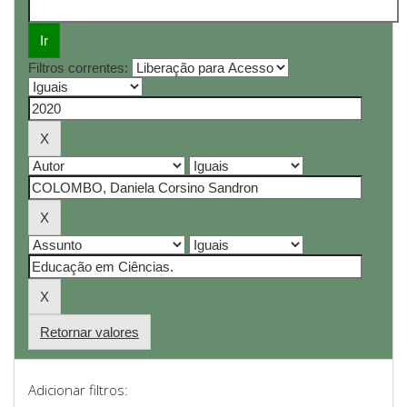
Filtros correntes:
Retornar valores
Adicionar filtros: