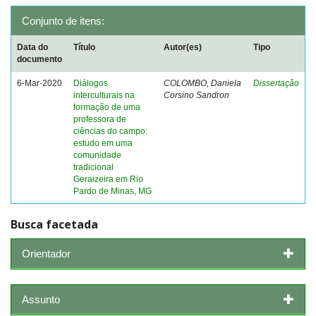
Conjunto de itens:
Data do
Título
Autor(es)
Tipo
documento
6-Mar-2020
Diálogos
COLOMBO, Daniela
Dissertação
interculturais na
Corsino Sandron
formação de uma
professora de
ciências do campo:
estudo em uma
comunidade
tradicional
Geraizeira em Rio
Pardo de Minas, MG
Busca facetada
Orientador
Assunto