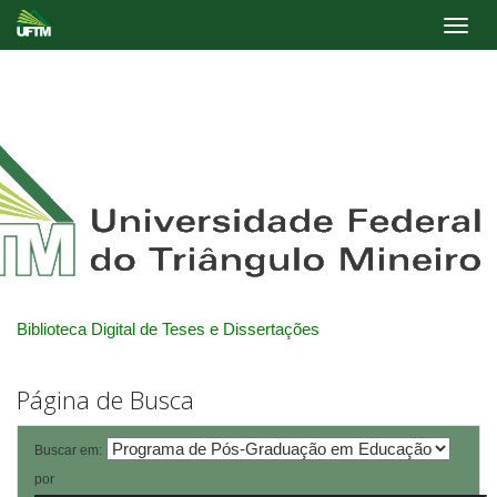
Skip
navigation
Biblioteca Digital de Teses e Dissertações
Página de Busca
Buscar em:
por