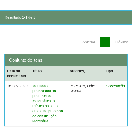
Resultado 1-1 de 1.
Anterior
1
Próximo
Conjunto de itens:
Data do
Título
Autor(es)
Tipo
documento
18-Fev-2020
Identidade
PEREIRA, Flávia
Dissertação
profissional do
Helena
professor de
Matemática: a
música na sala de
aula e no processo
de constituição
identitária