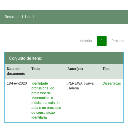
Resultado 1-1 de 1.
Anterior
1
Próximo
Conjunto de itens:
Data do
Título
Autor(es)
Tipo
documento
18-Fev-2020
Identidade
PEREIRA, Flávia
Dissertação
profissional do
Helena
professor de
Matemática: a
música na sala de
aula e no processo
de constituição
identitária