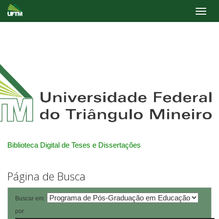
Skip
navigation
Biblioteca Digital de Teses e Dissertações
Página de Busca
Buscar em:
por