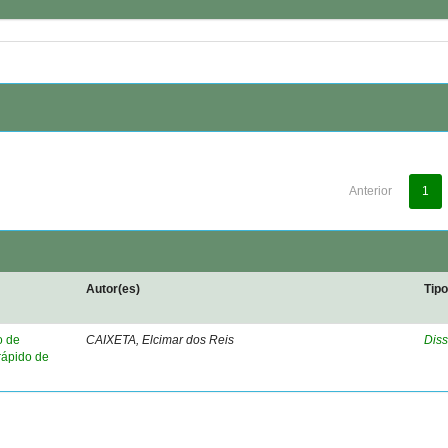
Anterior
1
Autor(es)
Tip
o de
CAIXETA, Elcimar dos Reis
Diss
rápido de