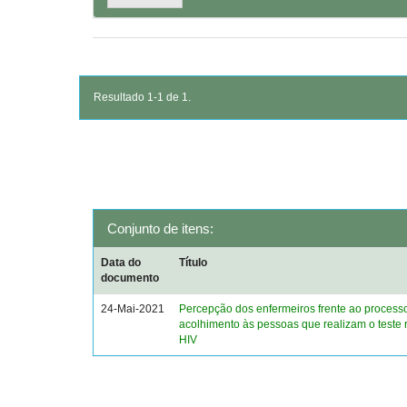
Resultado 1-1 de 1.
Conjunto de itens:
Data do
Título
documento
24-Mai-2021
Percepção dos enfermeiros frente ao process
acolhimento às pessoas que realizam o teste 
HIV