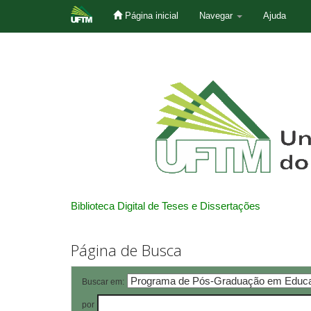
Página inicial
Navegar
Ajuda
Skip
navigation
Biblioteca Digital de Teses e Dissertações
Página de Busca
Buscar em:
por