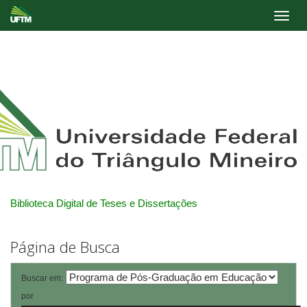
Skip
navigation
Biblioteca Digital de Teses e Dissertações
Página de Busca
Buscar em:
por