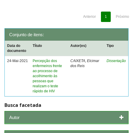
Anterior
1
Próximo
Conjunto de itens:
Data do
Título
Autor(es)
Tipo
documento
24-Mai-2021
Percepção dos
CAIXETA, Elcimar
Dissertação
enfermeiros frente
dos Reis
ao processo de
acolhimento às
pessoas que
realizam o teste
rápido de HIV
Busca facetada
Autor