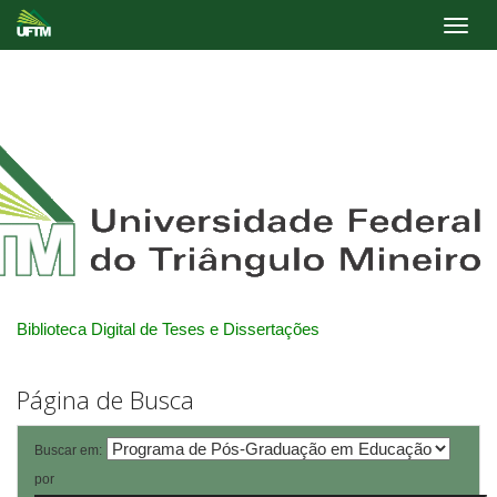
Skip
navigation
Biblioteca Digital de Teses e Dissertações
Página de Busca
Buscar em:
por