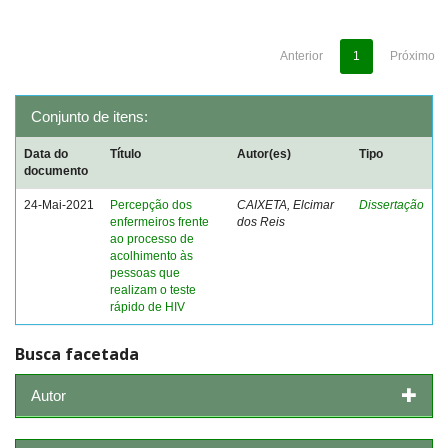
Anterior
1
Próximo
Conjunto de itens:
Data do
Título
Autor(es)
Tipo
documento
24-Mai-2021
Percepção dos
CAIXETA, Elcimar
Dissertação
enfermeiros frente
dos Reis
ao processo de
acolhimento às
pessoas que
realizam o teste
rápido de HIV
Busca facetada
Autor