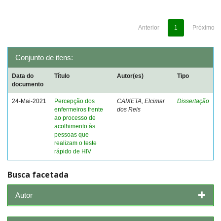
Anterior
1
Próximo
Conjunto de itens:
Data do
Título
Autor(es)
Tipo
documento
24-Mai-2021
Percepção dos
CAIXETA, Elcimar
Dissertação
enfermeiros frente
dos Reis
ao processo de
acolhimento às
pessoas que
realizam o teste
rápido de HIV
Busca facetada
Autor