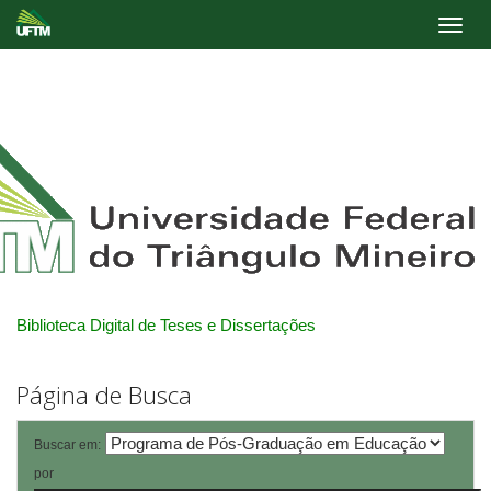
Skip
navigation
Biblioteca Digital de Teses e Dissertações
Página de Busca
Buscar em:
por