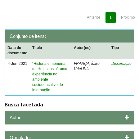
Anterior
1
Próximo
Conjunto de itens:
Data do
Título
Autor(es)
Tipo
documento
4-Jun-2021
“História e memória
FRANÇA, Ícaro
Dissertação
do Holocausto”: uma
Uriel Brito
experiência no
ambiente
socioeducativo de
internação
Busca facetada
Autor
Orientador