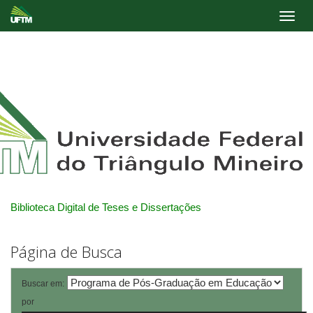
Skip
navigation
Biblioteca Digital de Teses e Dissertações
Página de Busca
Buscar em:
por