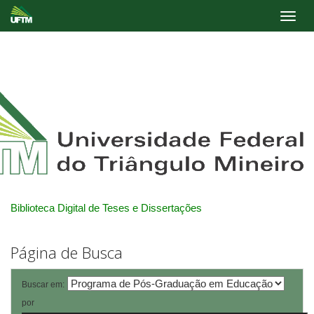
Skip
navigation
Biblioteca Digital de Teses e Dissertações
Página de Busca
Buscar em:
por