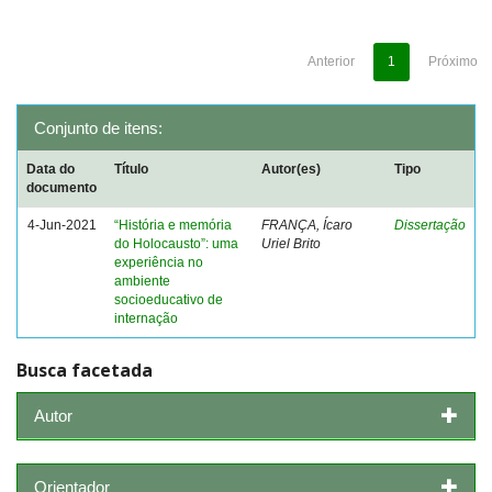
Anterior
1
Próximo
Conjunto de itens:
Data do
Título
Autor(es)
Tipo
documento
4-Jun-2021
“História e memória
FRANÇA, Ícaro
Dissertação
do Holocausto”: uma
Uriel Brito
experiência no
ambiente
socioeducativo de
internação
Busca facetada
Autor
Orientador