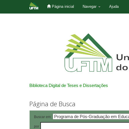
Página inicial
Navegar
Ajuda
Skip
navigation
Biblioteca Digital de Teses e Dissertações
Página de Busca
Buscar em:
por