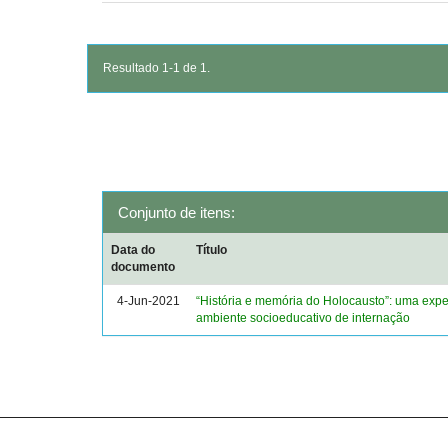
Resultado 1-1 de 1.
Conjunto de itens:
Data do
Título
documento
4-Jun-2021
“História e memória do Holocausto”: uma expe
ambiente socioeducativo de internação