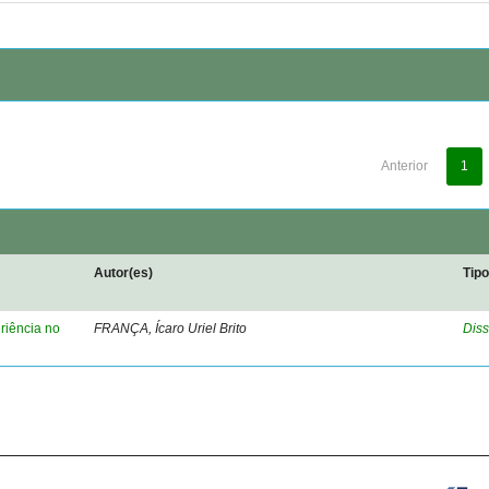
Anterior
1
Autor(es)
Tip
riência no
FRANÇA, Ícaro Uriel Brito
Diss