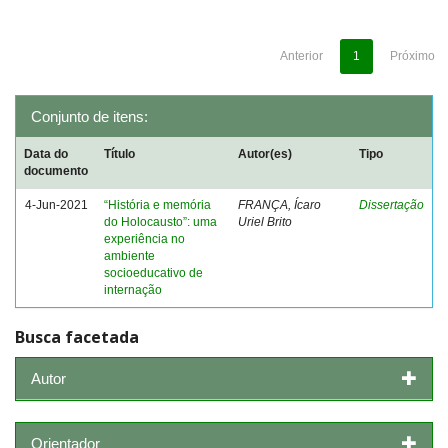
Anterior
1
Próximo
Conjunto de itens:
Data do
Título
Autor(es)
Tipo
documento
4-Jun-2021
“História e memória
FRANÇA, Ícaro
Dissertação
do Holocausto”: uma
Uriel Brito
experiência no
ambiente
socioeducativo de
internação
Busca facetada
Autor
Orientador