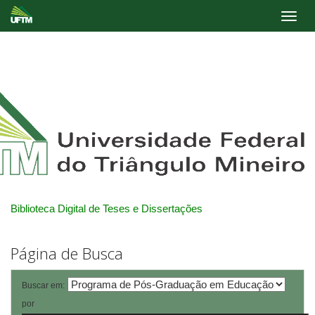
Skip
navigation
Biblioteca Digital de Teses e Dissertações
Página de Busca
Buscar em:
por