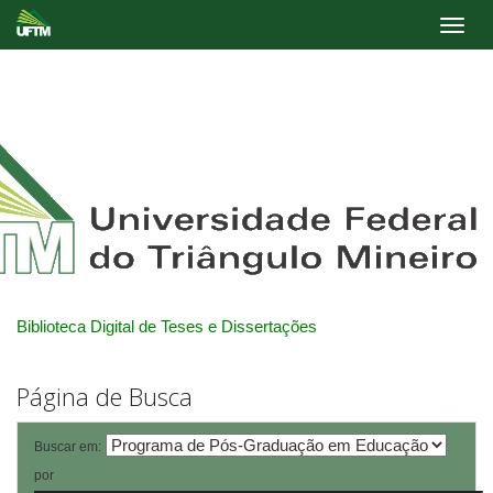
Skip
navigation
Biblioteca Digital de Teses e Dissertações
Página de Busca
Buscar em:
por