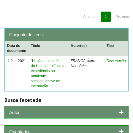
Anterior
1
Próximo
Conjunto de itens:
Data do
Título
Autor(es)
Tipo
documento
4-Jun-2021
“História e memória
FRANÇA, Ícaro
Dissertação
do Holocausto”: uma
Uriel Brito
experiência no
ambiente
socioeducativo de
internação
Busca facetada
Autor
Orientador