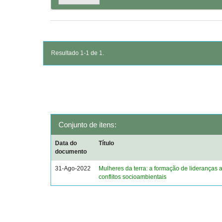
Resultado 1-1 de 1.
Conjunto de itens:
Data do
Título
documento
31-Ago-2022
Mulheres da terra: a formação de lideranças a
conflitos socioambientais