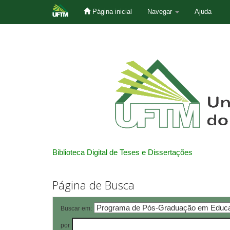
Página inicial
Navegar
Ajuda
Skip
navigation
Biblioteca Digital de Teses e Dissertações
Página de Busca
Buscar em:
por