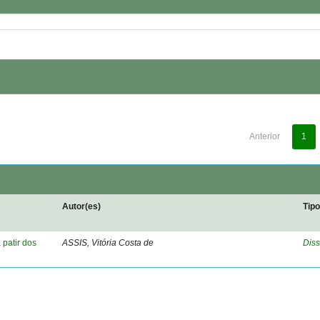
Anterior
1
Autor(es)
Tip
 patir dos
ASSIS, Vitória Costa de
Diss