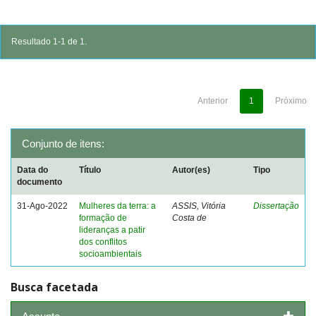
Resultado 1-1 de 1.
Anterior
1
Próximo
Conjunto de itens:
Data do
Título
Autor(es)
Tipo
documento
31-Ago-2022
Mulheres da terra: a
ASSIS, Vitória
Dissertação
formação de
Costa de
lideranças a patir
dos conflitos
socioambientais
Busca facetada