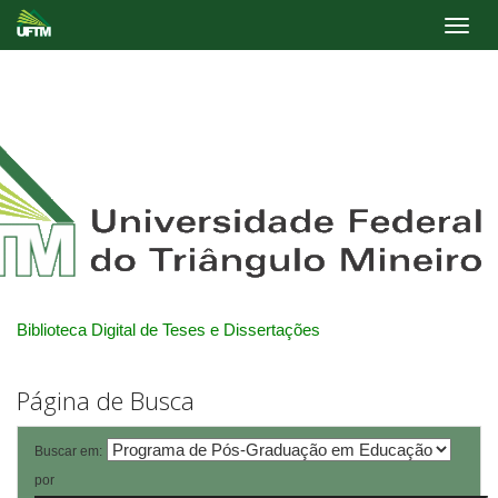
Skip
navigation
Biblioteca Digital de Teses e Dissertações
Página de Busca
Buscar em:
por