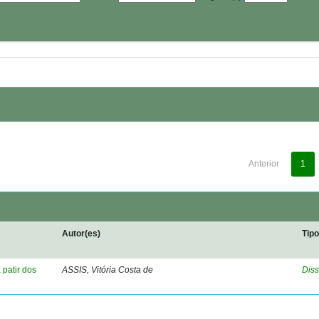
Anterior
1
Autor(es)
Tip
 patir dos
ASSIS, Vitória Costa de
Diss