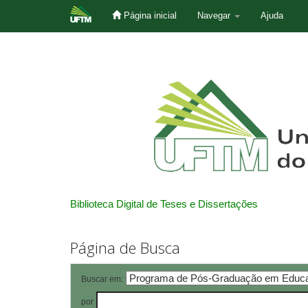
Página inicial
Navegar
Ajuda
Skip
navigation
Biblioteca Digital de Teses e Dissertações
Página de Busca
Buscar em:
por