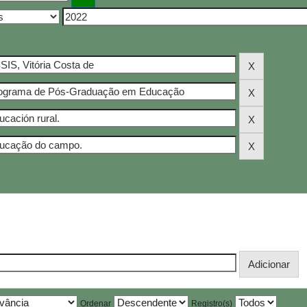
Ordenar
Registro(s)