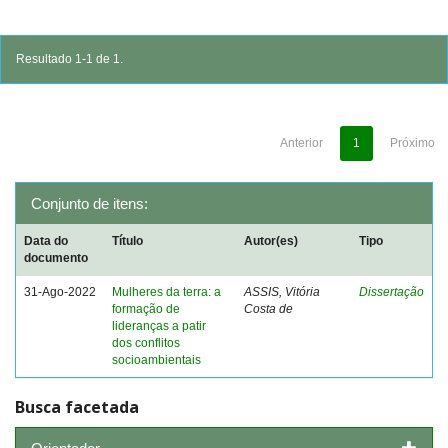
Resultado 1-1 de 1.
Anterior
1
Próximo
Conjunto de itens:
Data do
Título
Autor(es)
Tipo
documento
31-Ago-2022
Mulheres da terra: a
ASSIS, Vitória
Dissertação
formação de
Costa de
lideranças a patir
dos conflitos
socioambientais
Busca facetada