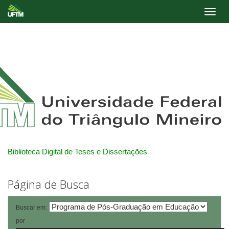
Skip
navigation
Biblioteca Digital de Teses e Dissertações
Página de Busca
Buscar em:
por