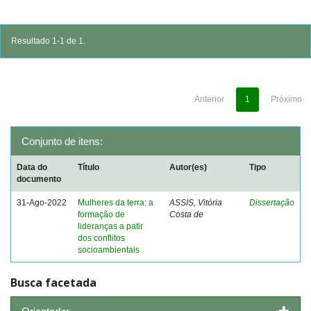
Resultado 1-1 de 1.
Anterior
1
Próximo
Conjunto de itens:
Data do
Título
Autor(es)
Tipo
documento
31-Ago-2022
Mulheres da terra: a
ASSIS, Vitória
Dissertação
formação de
Costa de
lideranças a patir
dos conflitos
socioambientais
Busca facetada