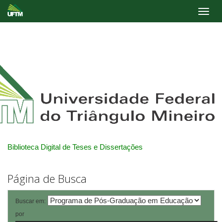
Skip
navigation
Biblioteca Digital de Teses e Dissertações
Página de Busca
Buscar em:
por