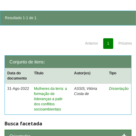
Resultado 1-1 de 1.
Anterior
1
Próximo
Conjunto de itens:
Data do
Título
Autor(es)
Tipo
documento
31-Ago-2022
Mulheres da terra: a
ASSIS, Vitória
Dissertação
formação de
Costa de
lideranças a patir
dos conflitos
socioambientais
Busca facetada