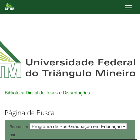
Skip
navigation
Biblioteca Digital de Teses e Dissertações
Página de Busca
Buscar em:
por