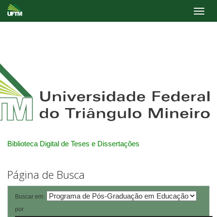
Skip
navigation
Biblioteca Digital de Teses e Dissertações
Página de Busca
Buscar em:
por