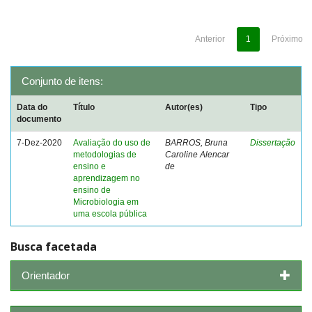
Anterior
1
Próximo
Conjunto de itens:
Data do
Título
Autor(es)
Tipo
documento
7-Dez-2020
Avaliação do uso de
BARROS, Bruna
Dissertação
metodologias de
Caroline Alencar
ensino e
de
aprendizagem no
ensino de
Microbiologia em
uma escola pública
Busca facetada
Orientador