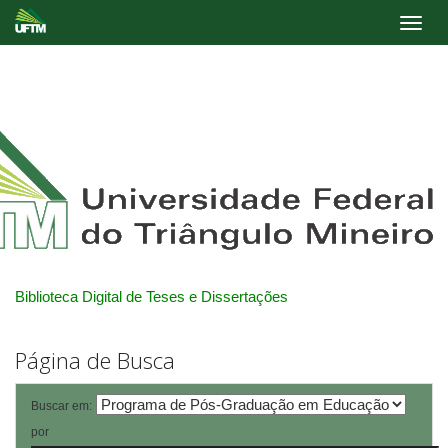
Skip
navigation
Biblioteca Digital de Teses e Dissertações
Página de Busca
Buscar em:
por