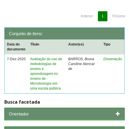
Anterior
1
Próximo
Conjunto de itens:
Data do
Título
Autor(es)
Tipo
documento
7-Dez-2020
Avaliação do uso de
BARROS, Bruna
Dissertação
metodologias de
Caroline Alencar
ensino e
de
aprendizagem no
ensino de
Microbiologia em
uma escola pública
Busca facetada
Orientador