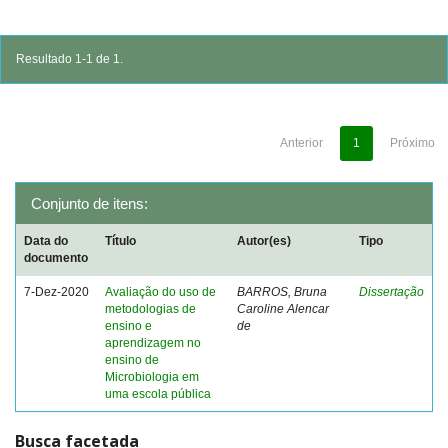
Resultado 1-1 de 1.
Anterior
1
Próximo
Conjunto de itens:
Data do
Título
Autor(es)
Tipo
documento
7-Dez-2020
Avaliação do uso de
BARROS, Bruna
Dissertação
metodologias de
Caroline Alencar
ensino e
de
aprendizagem no
ensino de
Microbiologia em
uma escola pública
Busca facetada