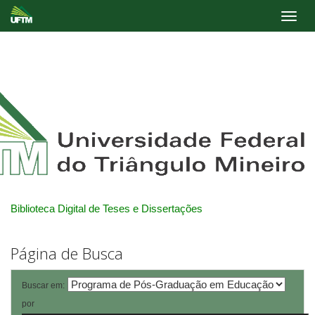
Skip
navigation
Biblioteca Digital de Teses e Dissertações
Página de Busca
Buscar em:
por