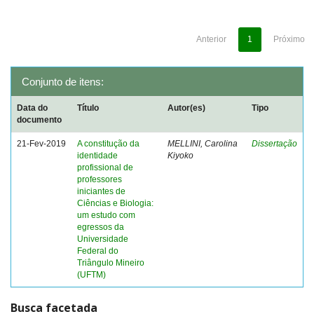
Anterior
1
Próximo
Conjunto de itens:
Data do
Título
Autor(es)
Tipo
documento
21-Fev-2019
A constitução da
MELLINI, Carolina
Dissertação
identidade
Kiyoko
profissional de
professores
iniciantes de
Ciências e Biologia:
um estudo com
egressos da
Universidade
Federal do
Triângulo Mineiro
(UFTM)
Busca facetada