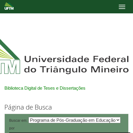
Skip
navigation
Biblioteca Digital de Teses e Dissertações
Página de Busca
Buscar em:
por