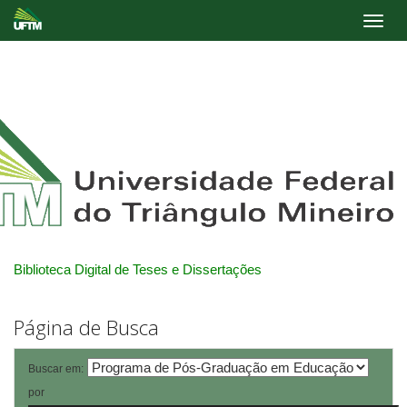
Skip
navigation
Biblioteca Digital de Teses e Dissertações
Página de Busca
Buscar em:
por