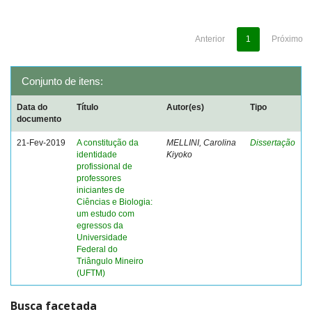
Anterior
1
Próximo
Conjunto de itens:
Data do
Título
Autor(es)
Tipo
documento
21-Fev-2019
A constitução da
MELLINI, Carolina
Dissertação
identidade
Kiyoko
profissional de
professores
iniciantes de
Ciências e Biologia:
um estudo com
egressos da
Universidade
Federal do
Triângulo Mineiro
(UFTM)
Busca facetada