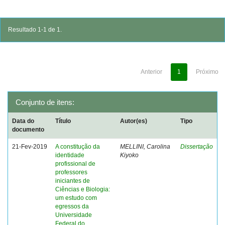
Resultado 1-1 de 1.
Anterior
1
Próximo
Conjunto de itens:
Data do
Título
Autor(es)
Tipo
documento
21-Fev-2019
A constitução da
MELLINI, Carolina
Dissertação
identidade
Kiyoko
profissional de
professores
iniciantes de
Ciências e Biologia:
um estudo com
egressos da
Universidade
Federal do