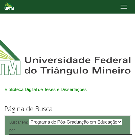
Skip
navigation
Biblioteca Digital de Teses e Dissertações
Página de Busca
Buscar em:
por