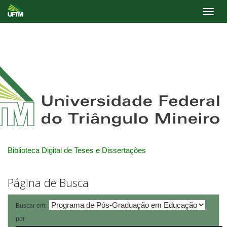
Skip
navigation
Biblioteca Digital de Teses e Dissertações
Página de Busca
Buscar em:
por