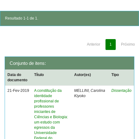
Resultado 1-1 de 1.
Anterior
1
Próximo
Conjunto de itens:
Data do
Título
Autor(es)
Tipo
documento
21-Fev-2019
A constitução da
MELLINI, Carolina
Dissertação
identidade
Kiyoko
profissional de
professores
iniciantes de
Ciências e Biologia:
um estudo com
egressos da
Universidade
Federal do