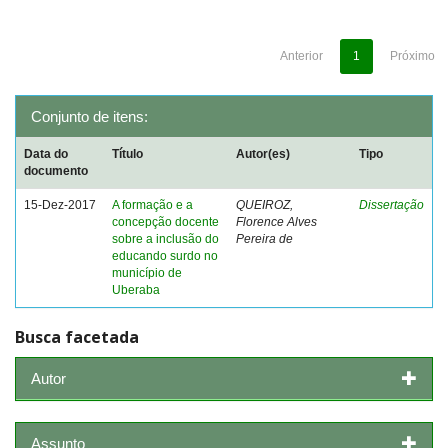
Anterior
1
Próximo
Conjunto de itens:
Data do
Título
Autor(es)
Tipo
documento
15-Dez-2017
A formação e a
QUEIROZ,
Dissertação
concepção docente
Florence Alves
sobre a inclusão do
Pereira de
educando surdo no
município de
Uberaba
Busca facetada
Autor
Assunto