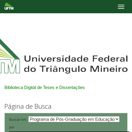
Skip
navigation
Biblioteca Digital de Teses e Dissertações
Página de Busca
Buscar em:
por