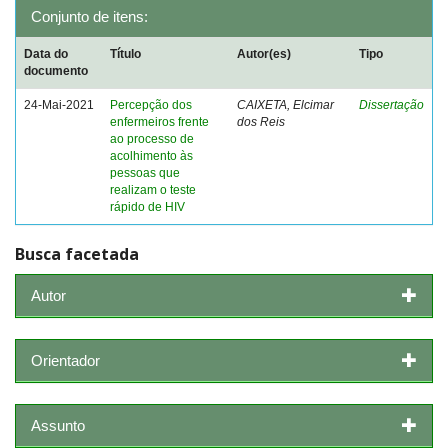
Conjunto de itens:
Data do
Título
Autor(es)
Tipo
documento
24-Mai-2021
Percepção dos
CAIXETA, Elcimar
Dissertação
enfermeiros frente
dos Reis
ao processo de
acolhimento às
pessoas que
realizam o teste
rápido de HIV
Busca facetada
Autor
Orientador
Assunto