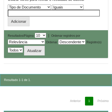
|
Resultados/Página
Ordenar registros por
Ordenar
Registro(s)
Resultado 1-1 de 1.
Anterior
1
Próximo