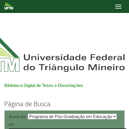
Skip
navigation
Biblioteca Digital de Teses e Dissertações
Página de Busca
Buscar em:
por