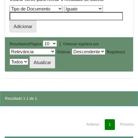
|
Resultados/Página
Ordenar registros por
Ordenar
Registro(s)
Resultado 1-1 de 1.
Anterior
1
Próximo