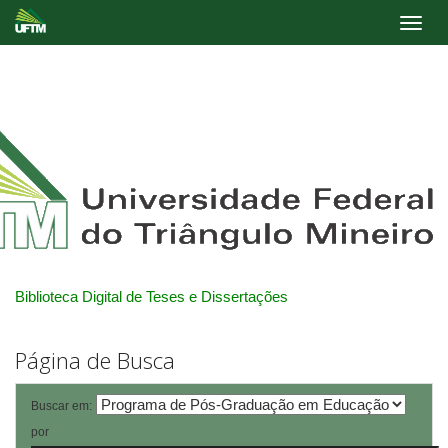
Skip
navigation
Biblioteca Digital de Teses e Dissertações
Página de Busca
Buscar em:
por