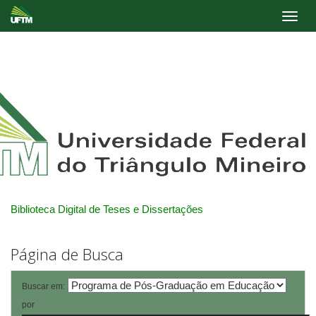
Skip
navigation
Biblioteca Digital de Teses e Dissertações
Página de Busca
Buscar em:
por