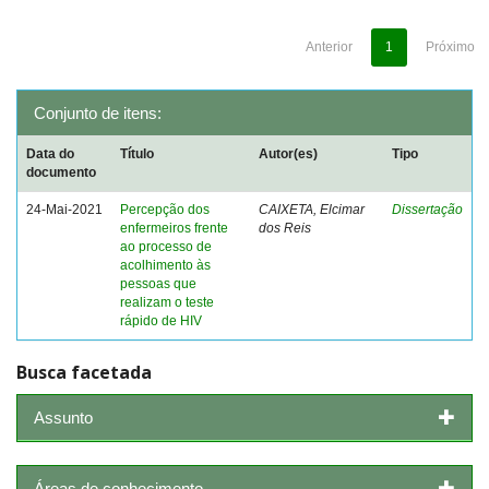
Anterior
1
Próximo
Conjunto de itens:
Data do
Título
Autor(es)
Tipo
documento
24-Mai-2021
Percepção dos
CAIXETA, Elcimar
Dissertação
enfermeiros frente
dos Reis
ao processo de
acolhimento às
pessoas que
realizam o teste
rápido de HIV
Busca facetada
Assunto
Áreas de conhecimento