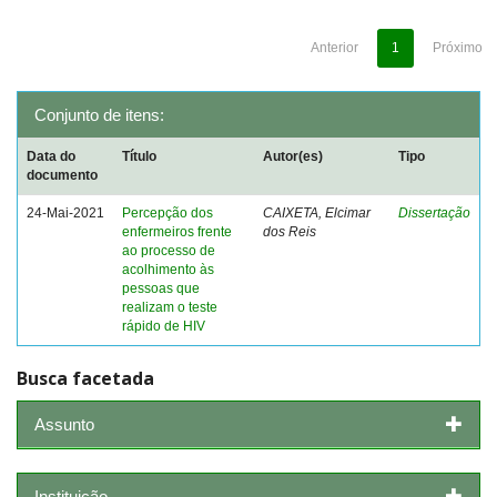
Anterior
1
Próximo
Conjunto de itens:
Data do
Título
Autor(es)
Tipo
documento
24-Mai-2021
Percepção dos
CAIXETA, Elcimar
Dissertação
enfermeiros frente
dos Reis
ao processo de
acolhimento às
pessoas que
realizam o teste
rápido de HIV
Busca facetada
Assunto
Instituição