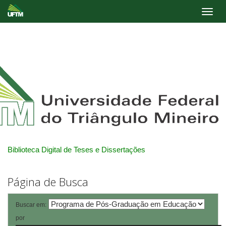
Skip
navigation
Biblioteca Digital de Teses e Dissertações
Página de Busca
Buscar em:
por