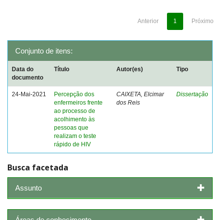
Anterior
1
Próximo
Conjunto de itens:
Data do
Título
Autor(es)
Tipo
documento
24-Mai-2021
Percepção dos
CAIXETA, Elcimar
Dissertação
enfermeiros frente
dos Reis
ao processo de
acolhimento às
pessoas que
realizam o teste
rápido de HIV
Busca facetada
Assunto
Áreas de conhecimento