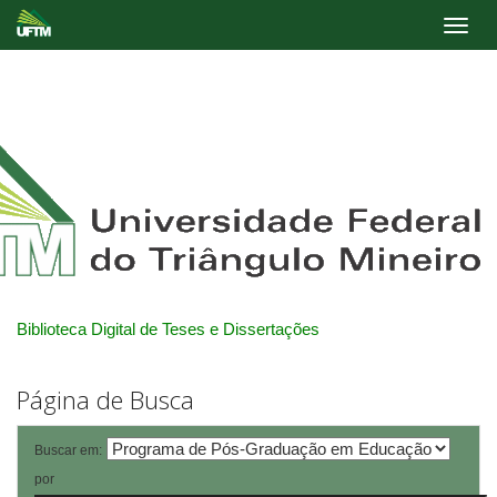
Skip
navigation
Biblioteca Digital de Teses e Dissertações
Página de Busca
Buscar em:
por