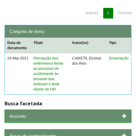
Anterior
1
Próximo
Conjunto de itens:
Data do
Título
Autor(es)
Tipo
documento
24-Mai-2021
Percepção dos
CAIXETA, Elcimar
Dissertação
enfermeiros frente
dos Reis
ao processo de
acolhimento às
pessoas que
realizam o teste
rápido de HIV
Busca facetada
Assunto
Áreas de conhecimento