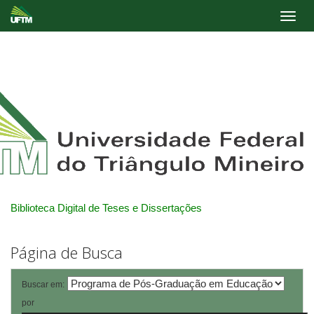
Skip
navigation
Biblioteca Digital de Teses e Dissertações
Página de Busca
Buscar em:
por