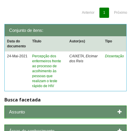
Anterior
1
Próximo
Conjunto de itens:
Data do
Título
Autor(es)
Tipo
documento
24-Mai-2021
Percepção dos
CAIXETA, Elcimar
Dissertação
enfermeiros frente
dos Reis
ao processo de
acolhimento às
pessoas que
realizam o teste
rápido de HIV
Busca facetada
Assunto
Áreas de conhecimento