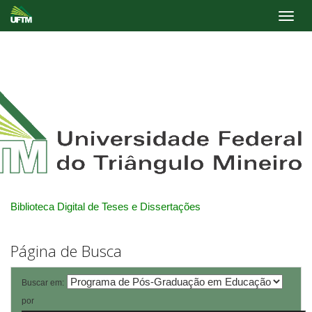
Skip
navigation
Biblioteca Digital de Teses e Dissertações
Página de Busca
Buscar em:
por