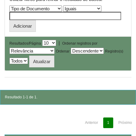
|
Resultados/Página
Ordenar registros por
Ordenar
Registro(s)
Resultado 1-1 de 1.
Anterior
1
Próximo