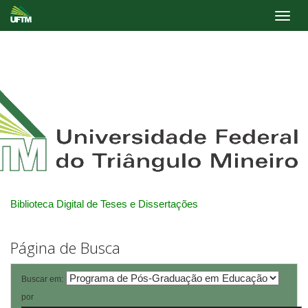
Skip
navigation
Biblioteca Digital de Teses e Dissertações
Página de Busca
Buscar em:
por