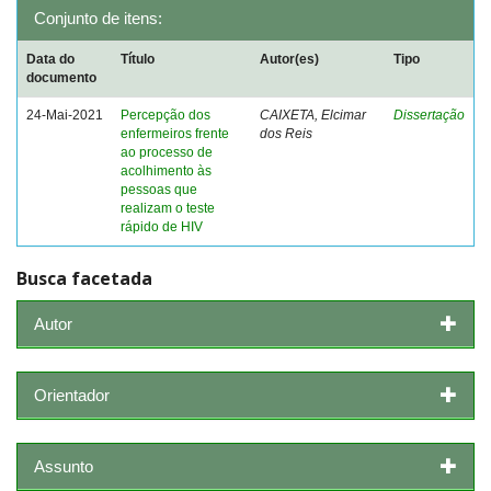
Conjunto de itens:
Data do
Título
Autor(es)
Tipo
documento
24-Mai-2021
Percepção dos
CAIXETA, Elcimar
Dissertação
enfermeiros frente
dos Reis
ao processo de
acolhimento às
pessoas que
realizam o teste
rápido de HIV
Busca facetada
Autor
Orientador
Assunto