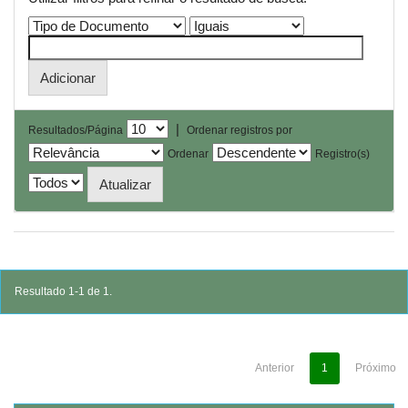
|
Resultados/Página
Ordenar registros por
Ordenar
Registro(s)
Resultado 1-1 de 1.
Anterior
1
Próximo