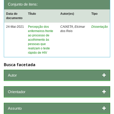
Conjunto de itens:
Data do
Título
Autor(es)
Tipo
documento
24-Mai-2021
Percepção dos
CAIXETA, Elcimar
Dissertação
enfermeiros frente
dos Reis
ao processo de
acolhimento às
pessoas que
realizam o teste
rápido de HIV
Busca facetada
Autor
Orientador
Assunto