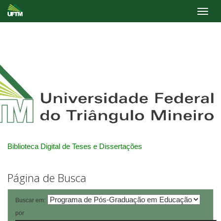
Skip
navigation
Biblioteca Digital de Teses e Dissertações
Página de Busca
Buscar em:
por